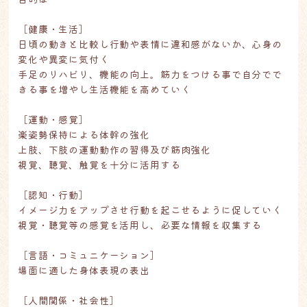
［健康・生活］
日頃の動きと比較し行動や表情に違和感がないか、心身の
変化や異変に気付く
手足のリハビリ、機能の向上。筋力をつける事で自分でで
きる事を増やし生活機能を高めていく
［運動・感覚］
楽姿勢保持による体幹の強化
上肢、下肢の運動動作の習得及び筋肉強化
視覚、聴覚、触覚を十分に活用する
［認知・行動］
イメージ力をアップさせ行動を起こせるように促していく
視覚・聴覚等の感覚を活用し、必要な情報を収集する
［言語・コミュニケーション］
場面に適した身体表現の表出
［人間関係・社会性］