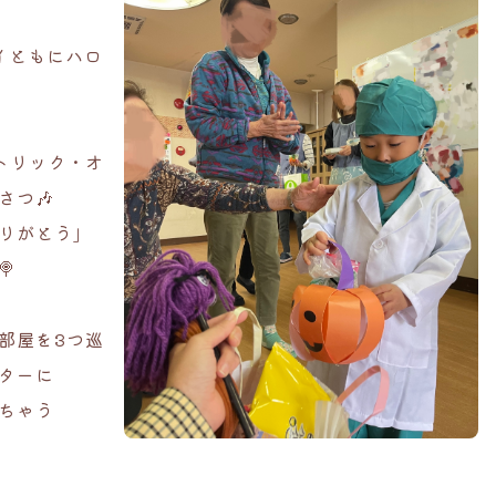
デイともにハロ
トリック・オ
さつ🎶
りがとう」

部屋を3つ巡
ターに
ちゃう